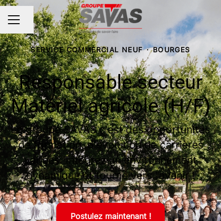
Partager la page
MENU CARRIÈRE
SERVICE COMMERCIAL NEUF
·
BOURGES
Responsable secteur
Matériel agricole (H/F)
Le groupe SAVAS c'est des opportunités
de formation, d'évolution de carrières
variées. Intégrez un environnement
dynamique et tourné vers l’avenir !
Postulez maintenant !