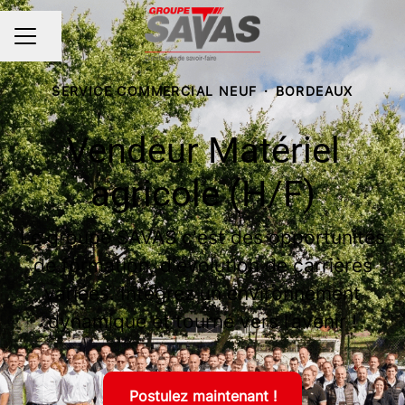
Partager la page
MENU CARRIÈRE
SERVICE COMMERCIAL NEUF
·
BORDEAUX
Vendeur Matériel
agricole (H/F)
Le groupe SAVAS c'est des opportunités
de formation, d'évolution de carrières
variées. Intégrez un environnement
dynamique et tourné vers l’avenir !
Postulez maintenant !