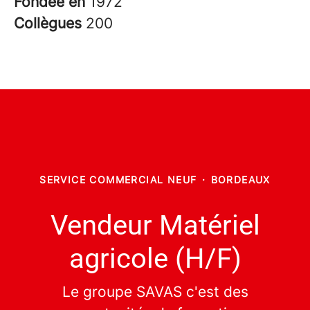
Fondée en
1972
Collègues
200
SERVICE COMMERCIAL NEUF
·
BORDEAUX
Vendeur Matériel
agricole (H/F)
Le groupe SAVAS c'est des